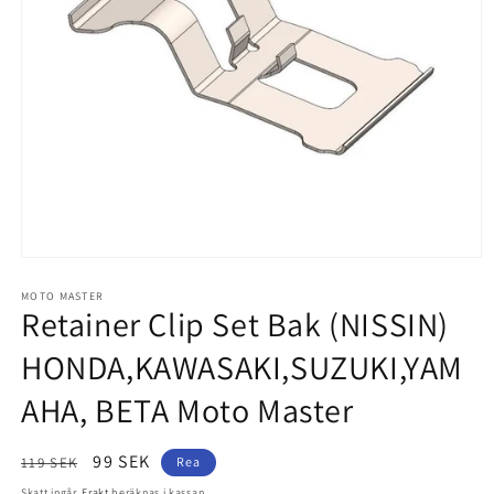
Öppna
mediet
1
MOTO MASTER
Retainer Clip Set Bak (NISSIN)
i
modalfönster
HONDA,KAWASAKI,SUZUKI,YAM
AHA, BETA Moto Master
Ordinarie
Försäljningspris
99 SEK
119 SEK
Rea
pris
Skatt ingår.
Frakt
beräknas i kassan.