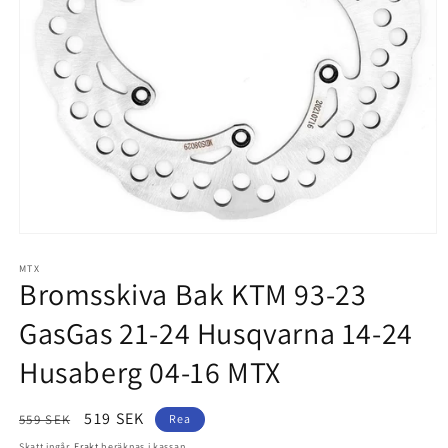
Öppna
mediet
1
MTX
Bromsskiva Bak KTM 93-23
i
modalfönster
GasGas 21-24 Husqvarna 14-24
Husaberg 04-16 MTX
Ordinarie
Försäljningspris
519 SEK
559 SEK
Rea
pris
Skatt ingår.
Frakt
beräknas i kassan.