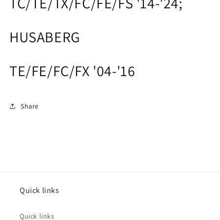
TC/TE/TX/FC/FE/FS '14-'24;
HUSABERG
TE/FE/FC/FX '04-'16
Share
Quick links
Quick links