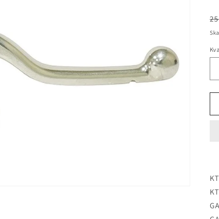
Or
25
pr
Ska
Kva
KT
KT
GA