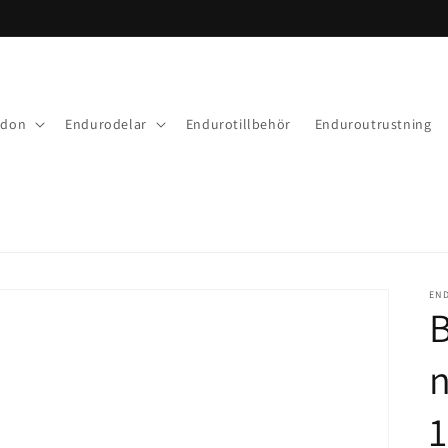
rdon
Endurodelar
Endurotillbehör
Enduroutrustning
EN
n
1