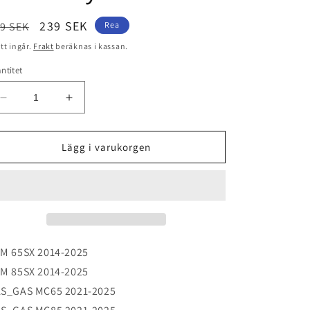
dinarie
Försäljningspris
239 SEK
9 SEK
Rea
is
tt ingår.
Frakt
beräknas i kassan.
ntitet
Minska
Öka
kvantitet
kvantitet
för
för
Broms/Kopplingshandtag
Broms/Kopplingshandtag
Lägg i varukorgen
KTM
KTM
SX
SX
65/85
65/85
14-
14-
25
25
Psychic
Psychic
M 65SX 2014-2025
M 85SX 2014-2025
S_GAS MC65 2021-2025