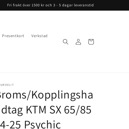
Fri frakt över 1500 kr och 3 - 5 dagar leveranstid
Presentkort
Verkstad
Logga
Varukorg
in
DUROELIT
Broms/Kopplingsha
dtag KTM SX 65/85
4-25 Psychic