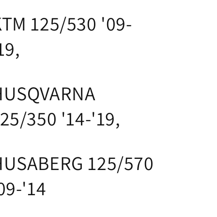
&#39;19
&#39;19
TM 125/530 '09-
Moto
Moto
Master
Master
19,
HUSQVARNA
25/350 '14-'19,
HUSABERG 125/570
09-'14