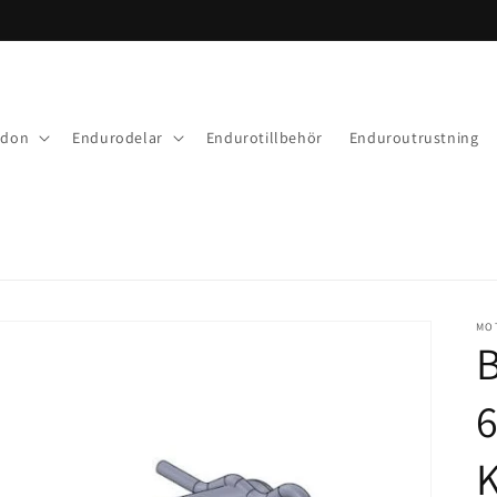
rdon
Endurodelar
Endurotillbehör
Enduroutrustning
MO