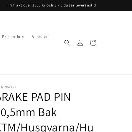
Fri frakt över 1500 kr och 3 - 5 dagar leveranstid
Presentkort
Verkstad
Logga
Varukorg
in
TO MASTER
BRAKE PAD PIN
60,5mm Bak
KTM/Husqvarna/Hu