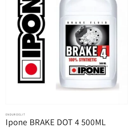
Öppna
mediet
1
ENDUROELIT
Ipone BRAKE DOT 4 500ML
i
modalfönster