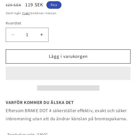
Ordinarie
Försäljningspris
119 SEK
129 SEK
Rea
pris
Skatt ingår.
Frakt
beräknas i kassan.
Kvantitet
Minska
Öka
kvantitet
kvantitet
för
för
Ipone
Ipone
Lägg i varukorgen
BRAKE
BRAKE
DOT
DOT
4
4
500ML
500ML
VARFÖR KOMMER DU ÄLSKA DET
Eftersom BRAKE DOT 4 säkerställer effektiv, exakt och säker
inbromsning utan att du ändrar känslan på bromsspakarna.
-Torrkokpunkt: 270°C