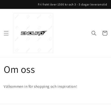
vidare
Fri frakt över 1500 kr och 3 - 5 dagar leveranstid
till
innehåll
Varukor
Om oss
Välkommen in för shopping och inspiration!